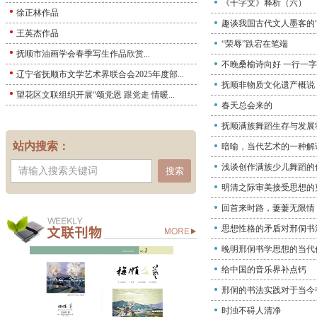
《千字文》释析（六）
徐正林作品
趣谈我国古代文人墨客的“
王英杰作品
“荣辱”跌宕在笔端
抚顺市油画学会春季写生作品欣赏...
不晚桑榆诗向好 一行一
辽宁省抚顺市文学艺术界联合会2025年度部...
抚顺非物质文化遗产概说
望花区文联组织开展“颂党恩 跟党走 情暖...
春天总会来的
抚顺满族舞蹈生存与发展
站内搜索：
暗喻，当代艺术的一种解
浅谈创作满族少儿舞蹈的
搜索
明清之际审美接受思想的更
回首来时路，萋萋无限情
思想性格的矛盾对邢侗书
晚明邢侗书学思想的当代
给中国的音乐界补点钙
邢侗的书法实践对于当今
时浊不碍人清净