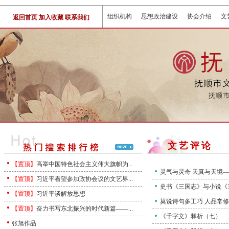
组织机构
思想政治建设
协会介绍
文
返回首页
加入收藏
联系我们
文艺评论
【置顶】
高举中国特色社会主义伟大旗帜为...
灵气与灵奇 天真与天境—
【置顶】
习近平看望参加政协会议的文艺界...
史书《三国志》与小说《
【置顶】
习近平谈解放思想
莫说诗句多工巧 人品常
【置顶】
奋力书写东北振兴的时代新篇——...
《千字文》释析（七）
张旭作品