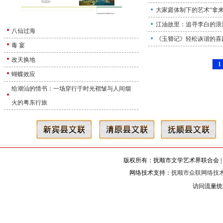
大家庭体制下的艺术“拿
江油故里：追寻李白的浪
八仙过海
《玉簪记》轻松诙谐的喜
毒 宴
改天换地
1
蝴蝶效应
给潮汕的情书：一场穿行于时光褶皱与人间烟
火的粤东行旅
版权所有：抚顺市文学艺术界联合会 |
网络技术支持：
抚顺市众联网络技
访问流量统