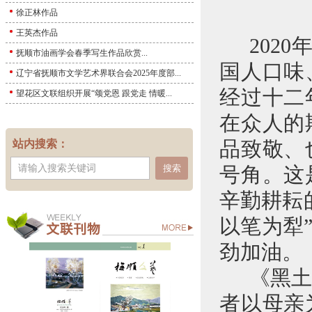
徐正林作品
王英杰作品
2020
抚顺市油画学会春季写生作品欣赏...
国人口味
辽宁省抚顺市文学艺术界联合会2025年度部...
经过十二
望花区文联组织开展“颂党恩 跟党走 情暖...
在众人的
站内搜索：
品致敬、
搜索
号角。这
辛勤耕耘
以笔为犁
劲加油。
《黑
者以母亲