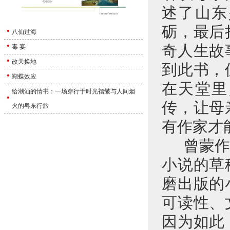
述了山东
砺，最后
八仙过海
奇人生故
毒 宴
改天换地
到此书，
蝴蝶效应
在天堂里
给潮汕的情书：一场穿行于时光褶皱与人间烟
传，让母
火的粤东行旅
有作家才
曾蒙作
小说的草
磨出版的
可读性、
因为如此