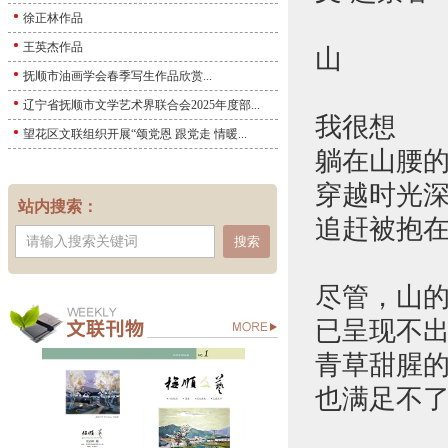
徐正林作品
王英杰作品
山
抚顺市油画学会春季写生作品欣赏...
辽宁省抚顺市文学艺术界联合会2025年度部...
我很想
望花区文联组织开展“颂党恩 跟党走 情暖...
躺在山腰
穿越时光
站内搜索：
追赶被抱
搜索
尽管，山
已呈现不
青草甜腥
也满足不