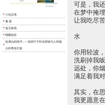
可是，我
在梦中掩
八仙过海
让我吃尽
毒 宴
改天换地
水
蝴蝶效应
给潮汕的情书：一场穿行于时光褶皱与人间烟
火的粤东行旅
你用轻波
洗刷掉我
远处，你
满足着我
其实，在
我更愿意