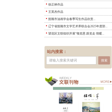
徐正林作品
王英杰作品
抚顺市油画学会春季写生作品欣赏...
辽宁省抚顺市文学艺术界联合会2025年度部...
望花区文联组织开展“颂党恩 跟党走 情暖...
站内搜索：
搜索