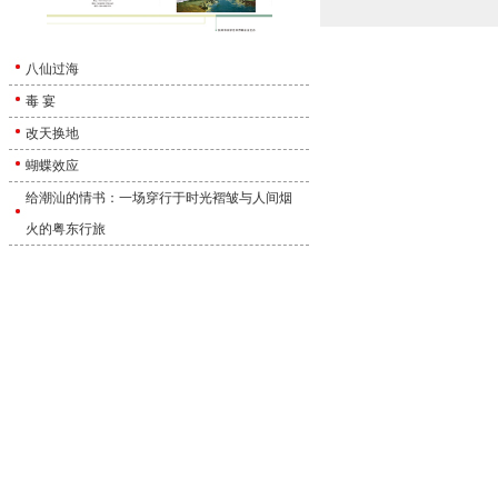
八仙过海
毒 宴
改天换地
蝴蝶效应
给潮汕的情书：一场穿行于时光褶皱与人间烟
火的粤东行旅