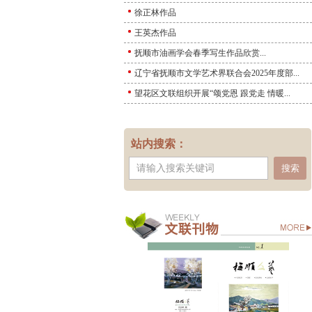
徐正林作品
王英杰作品
抚顺市油画学会春季写生作品欣赏...
辽宁省抚顺市文学艺术界联合会2025年度部...
望花区文联组织开展“颂党恩 跟党走 情暖...
站内搜索：
搜索